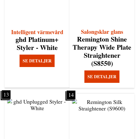
Salongsklar glans
Intelligent värmevård
Remington Shine
ghd Platinum+
Therapy Wide Plate
Styler - White
Straightener
SE DETALJER
(S8550)
SE DETALJER
13
14