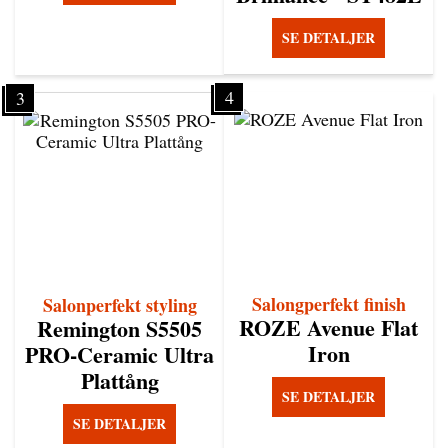
SE DETALJER
4
3
Salongperfekt finish
Salonperfekt styling
ROZE Avenue Flat
Remington S5505
Iron
PRO-Ceramic Ultra
Plattång
SE DETALJER
SE DETALJER