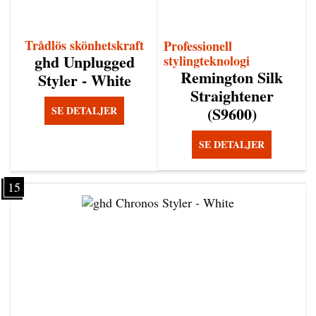
Trådlös skönhetskraft
Professionell
ghd Unplugged
stylingteknologi
Remington Silk
Styler - White
Straightener
(S9600)
SE DETALJER
SE DETALJER
15