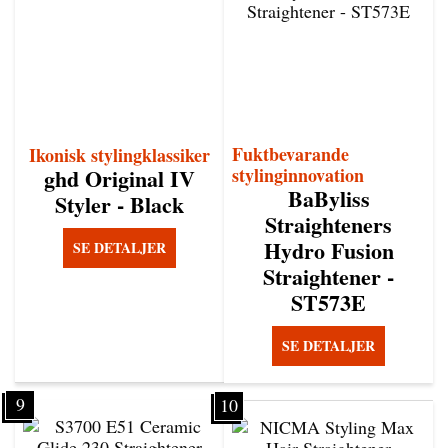
Fuktbevarande
Ikonisk stylingklassiker
ghd Original IV
stylinginnovation
BaByliss
Styler - Black
Straighteners
Hydro Fusion
SE DETALJER
Straightener -
ST573E
SE DETALJER
9
10