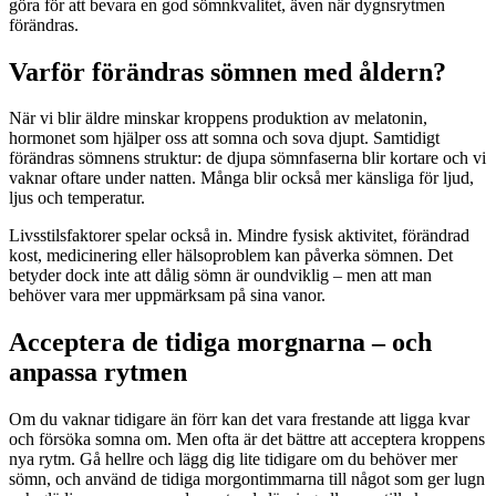
göra för att bevara en god sömnkvalitet, även när dygnsrytmen
förändras.
Varför förändras sömnen med åldern?
När vi blir äldre minskar kroppens produktion av melatonin,
hormonet som hjälper oss att somna och sova djupt. Samtidigt
förändras sömnens struktur: de djupa sömnfaserna blir kortare och vi
vaknar oftare under natten. Många blir också mer känsliga för ljud,
ljus och temperatur.
Livsstilsfaktorer spelar också in. Mindre fysisk aktivitet, förändrad
kost, medicinering eller hälsoproblem kan påverka sömnen. Det
betyder dock inte att dålig sömn är oundviklig – men att man
behöver vara mer uppmärksam på sina vanor.
Acceptera de tidiga morgnarna – och
anpassa rytmen
Om du vaknar tidigare än förr kan det vara frestande att ligga kvar
och försöka somna om. Men ofta är det bättre att acceptera kroppens
nya rytm. Gå hellre och lägg dig lite tidigare om du behöver mer
sömn, och använd de tidiga morgontimmarna till något som ger lugn