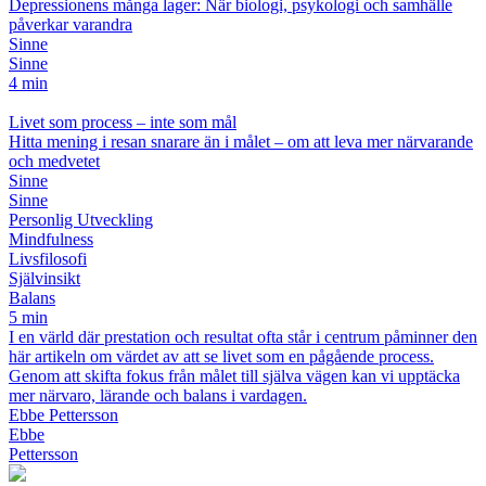
Depressionens många lager: När biologi, psykologi och samhälle
påverkar varandra
Sinne
Sinne
4 min
Livet som process – inte som mål
Hitta mening i resan snarare än i målet – om att leva mer närvarande
och medvetet
Sinne
Sinne
Personlig Utveckling
Mindfulness
Livsfilosofi
Självinsikt
Balans
5 min
I en värld där prestation och resultat ofta står i centrum påminner den
här artikeln om värdet av att se livet som en pågående process.
Genom att skifta fokus från målet till själva vägen kan vi upptäcka
mer närvaro, lärande och balans i vardagen.
Ebbe Pettersson
Ebbe
Pettersson