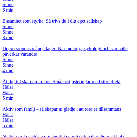
Sinne
6 min
Ensamhet som styrka: Så trivs du i ditt eget sällskap
Sinne
Sinne
3 min
Depressionens många lager: När biologi, psykologi och samhälle
påverkar varandra
Sinne
Sinne
4 min
Ät dig till skarpare fokus: Små kostjusteringar med stor effekt
Hälsa
Hälsa
5 min
Aktiv som familj – så skapar ni glädje i att röra er tillsammans
Hälsa
Hälsa
5 min
Nyttiga frukostidéer som ger dig energi och håller dig mätt hela