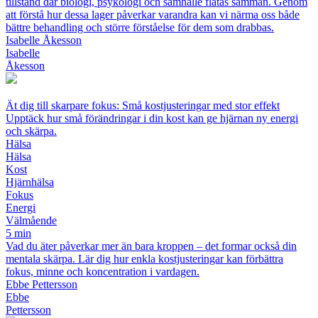
tillstånd där biologi, psykologi och samhälle flätas samman. Genom
att förstå hur dessa lager påverkar varandra kan vi närma oss både
bättre behandling och större förståelse för dem som drabbas.
Isabelle Åkesson
Isabelle
Åkesson
Ät dig till skarpare fokus: Små kostjusteringar med stor effekt
Upptäck hur små förändringar i din kost kan ge hjärnan ny energi
och skärpa.
Hälsa
Hälsa
Kost
Hjärnhälsa
Fokus
Energi
Välmående
5 min
Vad du äter påverkar mer än bara kroppen – det formar också din
mentala skärpa. Lär dig hur enkla kostjusteringar kan förbättra
fokus, minne och koncentration i vardagen.
Ebbe Pettersson
Ebbe
Pettersson