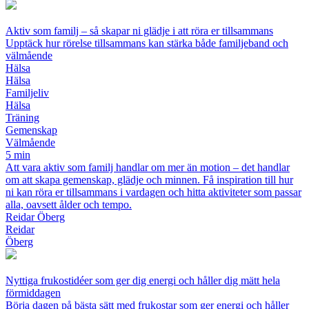
Aktiv som familj – så skapar ni glädje i att röra er tillsammans
Upptäck hur rörelse tillsammans kan stärka både familjeband och
välmående
Hälsa
Hälsa
Familjeliv
Hälsa
Träning
Gemenskap
Välmående
5 min
Att vara aktiv som familj handlar om mer än motion – det handlar
om att skapa gemenskap, glädje och minnen. Få inspiration till hur
ni kan röra er tillsammans i vardagen och hitta aktiviteter som passar
alla, oavsett ålder och tempo.
Reidar Öberg
Reidar
Öberg
Nyttiga frukostidéer som ger dig energi och håller dig mätt hela
förmiddagen
Börja dagen på bästa sätt med frukostar som ger energi och håller