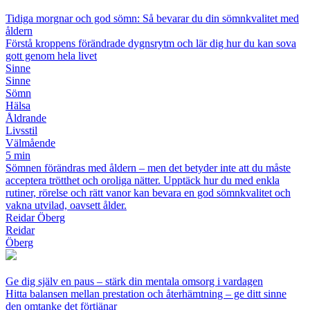
Tidiga morgnar och god sömn: Så bevarar du din sömnkvalitet med
åldern
Förstå kroppens förändrade dygnsrytm och lär dig hur du kan sova
gott genom hela livet
Sinne
Sinne
Sömn
Hälsa
Åldrande
Livsstil
Välmående
5 min
Sömnen förändras med åldern – men det betyder inte att du måste
acceptera trötthet och oroliga nätter. Upptäck hur du med enkla
rutiner, rörelse och rätt vanor kan bevara en god sömnkvalitet och
vakna utvilad, oavsett ålder.
Reidar Öberg
Reidar
Öberg
Ge dig själv en paus – stärk din mentala omsorg i vardagen
Hitta balansen mellan prestation och återhämtning – ge ditt sinne
den omtanke det förtjänar