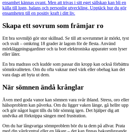
ensamhet kännas ovant. Men att trivas i sitt eget sällskap kan bli en
källa till lugn, balans och personlig utveckling. Upptäck hur du gör
ensamheten till en positiv kraft i ditt liv.
Skapa ett sovrum som främjar ro
Ett bra sovmiljö gör stor skillnad. Se till att sovrummet är mörkt, tyst
och svalt – omkring 18 grader är lagom för de flesta. Använd
mörkläggningsgardiner och ta bort elektroniska apparater som lyser
eller låter.
En bra madrass och kudde som passar din kropp kan också förbättra
sömnkvaliteten. Om du ofta vaknar med värk eller obehag kan det
vara dags att byta ut dem.
När sömnen ändå krånglar
Även med goda vanor kan sömnen vara svår ibland. Stress, oro eller
hälsoproblem kan påverka. Om du ligger vaken länge, gå hellre upp
och gör något lugnt tills du blir sömnig igen. Det hjälper dig att
undvika att förknippa sängen med frustration.
Om du har långvariga sömnproblem bör du ta dem på allvar. Prata
med din vårdcentral eller en läkare – det kan finnas bakomliggande