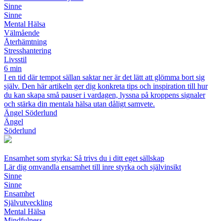
Sinne
Sinne
Mental Hälsa
Välmående
Återhämtning
Stresshantering
Livsstil
6 min
I en tid där tempot sällan saktar ner är det lätt att glömma bort sig
själv. Den här artikeln ger dig konkreta tips och inspiration till hur
du kan skapa små pauser i vardagen, lyssna på kroppens signaler
och stärka din mentala hälsa utan dåligt samvete.
Ängel Söderlund
Ängel
Söderlund
Ensamhet som styrka: Så trivs du i ditt eget sällskap
Lär dig omvandla ensamhet till inre styrka och självinsikt
Sinne
Sinne
Ensamhet
Självutveckling
Mental Hälsa
Mindfulness