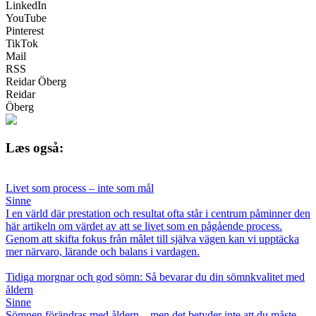
LinkedIn
YouTube
Pinterest
TikTok
Mail
RSS
Reidar Öberg
Reidar
Öberg
Læs også:
Livet som process – inte som mål
Sinne
I en värld där prestation och resultat ofta står i centrum påminner den
här artikeln om värdet av att se livet som en pågående process.
Genom att skifta fokus från målet till själva vägen kan vi upptäcka
mer närvaro, lärande och balans i vardagen.
Tidiga morgnar och god sömn: Så bevarar du din sömnkvalitet med
åldern
Sinne
Sömnen förändras med åldern – men det betyder inte att du måste