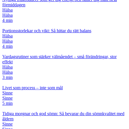
förmiddagen
Hälsa
Hälsa
4 min
Portionsstorlekar och vikt: Så hittar du rätt balans
Hälsa
Hälsa
4 min
Vardagsrutiner som stärker välmåendet – små förändringar, stor
effekt
Hälsa
Hälsa
3 min
Livet som process – inte som mål
Sinne
Sinne
5 min
Tidiga morgnar och god sömn: Så bevarar du din sömnkvalitet med
åldern
Sinne