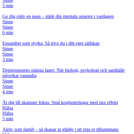
Sinne
5 min
Ge dig själv en paus – stärk din mentala omsorg i vardagen
Sinne
Sinne
6 min
Ensamhet som styrka: Så trivs du i ditt eget sällskap
Sinne
Sinne
3 min
Depressionens många lager: När biologi, psykologi och samhälle
påverkar varandra
Sinne
Sinne
4 min
Ät dig till skarpare fokus: Små kostjusteringar med stor effekt
Hälsa
Hälsa
5 min
Aktiv som familj – så skapar ni glädje i att röra er tillsammans