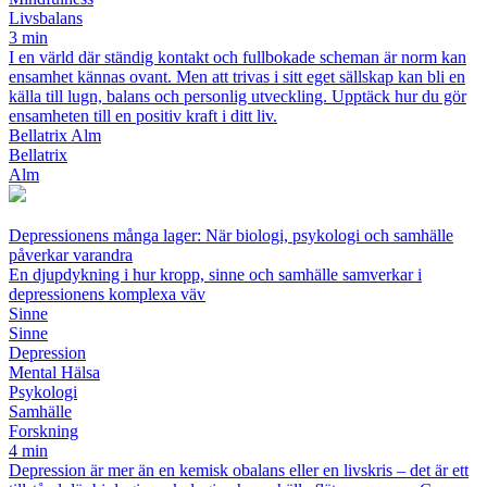
Livsbalans
3 min
I en värld där ständig kontakt och fullbokade scheman är norm kan
ensamhet kännas ovant. Men att trivas i sitt eget sällskap kan bli en
källa till lugn, balans och personlig utveckling. Upptäck hur du gör
ensamheten till en positiv kraft i ditt liv.
Bellatrix Alm
Bellatrix
Alm
Depressionens många lager: När biologi, psykologi och samhälle
påverkar varandra
En djupdykning i hur kropp, sinne och samhälle samverkar i
depressionens komplexa väv
Sinne
Sinne
Depression
Mental Hälsa
Psykologi
Samhälle
Forskning
4 min
Depression är mer än en kemisk obalans eller en livskris – det är ett