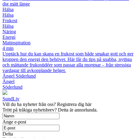
dig mätt länge
Hälsa
Hälsa
Frukost
Hälsa
Näring
Energi
Matinspiration
4 min
Upptäck hur du kan skapa en frukost som både smakar gott och ger
kroppen den energi den behöver. Här får du tips på snabba, nyttiga
och mättande frukostidéer som passar alla morgnar – från stressiga
vardagar till avkopplande helger.
Ängel Söderlund
Ängel
Söderlund
SundLiv
Vill du ha nyheter från oss? Registrera dig här
Trött på tråkiga nyhetsbrev? Detta är annorlunda.
Ange e-post
Delta