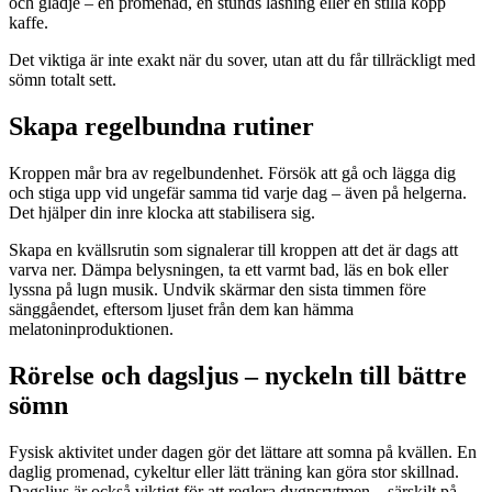
och glädje – en promenad, en stunds läsning eller en stilla kopp
kaffe.
Det viktiga är inte exakt när du sover, utan att du får tillräckligt med
sömn totalt sett.
Skapa regelbundna rutiner
Kroppen mår bra av regelbundenhet. Försök att gå och lägga dig
och stiga upp vid ungefär samma tid varje dag – även på helgerna.
Det hjälper din inre klocka att stabilisera sig.
Skapa en kvällsrutin som signalerar till kroppen att det är dags att
varva ner. Dämpa belysningen, ta ett varmt bad, läs en bok eller
lyssna på lugn musik. Undvik skärmar den sista timmen före
sänggåendet, eftersom ljuset från dem kan hämma
melatoninproduktionen.
Rörelse och dagsljus – nyckeln till bättre
sömn
Fysisk aktivitet under dagen gör det lättare att somna på kvällen. En
daglig promenad, cykeltur eller lätt träning kan göra stor skillnad.
Dagsljus är också viktigt för att reglera dygnsrytmen – särskilt på