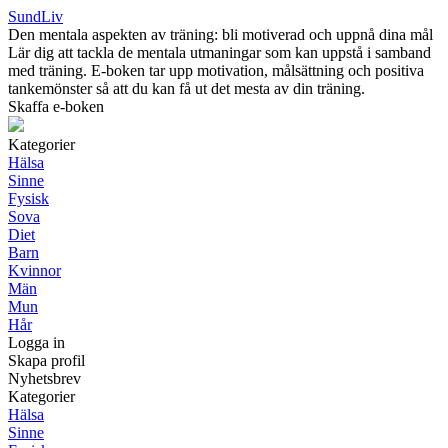
SundLiv
Den mentala aspekten av träning: bli motiverad och uppnå dina mål
Lär dig att tackla de mentala utmaningar som kan uppstå i samband
med träning. E-boken tar upp motivation, målsättning och positiva
tankemönster så att du kan få ut det mesta av din träning.
Skaffa e-boken
Kategorier
Hälsa
Sinne
Fysisk
Sova
Diet
Barn
Kvinnor
Män
Mun
Hår
Logga in
Skapa profil
Nyhetsbrev
Kategorier
Hälsa
Sinne