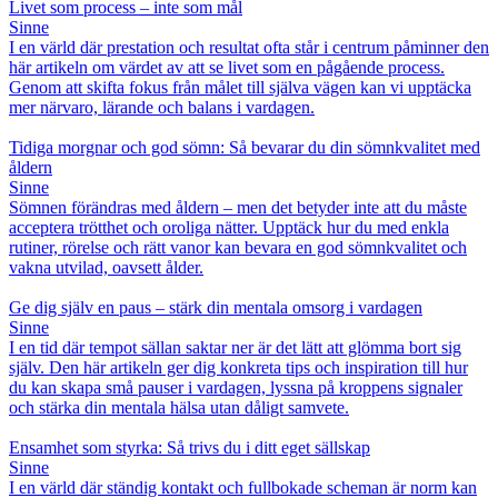
Livet som process – inte som mål
Sinne
I en värld där prestation och resultat ofta står i centrum påminner den
här artikeln om värdet av att se livet som en pågående process.
Genom att skifta fokus från målet till själva vägen kan vi upptäcka
mer närvaro, lärande och balans i vardagen.
Tidiga morgnar och god sömn: Så bevarar du din sömnkvalitet med
åldern
Sinne
Sömnen förändras med åldern – men det betyder inte att du måste
acceptera trötthet och oroliga nätter. Upptäck hur du med enkla
rutiner, rörelse och rätt vanor kan bevara en god sömnkvalitet och
vakna utvilad, oavsett ålder.
Ge dig själv en paus – stärk din mentala omsorg i vardagen
Sinne
I en tid där tempot sällan saktar ner är det lätt att glömma bort sig
själv. Den här artikeln ger dig konkreta tips och inspiration till hur
du kan skapa små pauser i vardagen, lyssna på kroppens signaler
och stärka din mentala hälsa utan dåligt samvete.
Ensamhet som styrka: Så trivs du i ditt eget sällskap
Sinne
I en värld där ständig kontakt och fullbokade scheman är norm kan