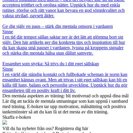
acceptera trötthet och oroliga nätter. Upptäck hur du med enkla
rutiner, rörelse och rätt vanor kan bevara en god sömnkvalitet och
vakna utvilad, oavsett ålder.
Ge dig själv en paus – stärk din mentala omsorg i vardagen
Sinne
I en tid där tempot sällan saktar ner är det lätt att glömma bort sig
själv. Den här artikeln ger dig konkreta tips och inspiration till hur
du kan skapa små pauser i vardagen, lyssna på kroppens signaler
och stärka din mentala hälsa utan dåligt samvete.
Ensamhet som styrka: Så trivs du i ditt eget sällskap
Sinne
I en värld där ständig kontakt och fullbokade scheman är norm kan
ensamhet kännas ovant. Men att trivas i sitt eget sällskap kan bli en
källa till lugn, balans och personlig utveckling. Upptäck hur du gör
ensamheten till en positiv kraft i ditt liv.
Den mentala aspekten av träning: bli motiverad och uppnå dina mål
Lär dig att tackla de mentala utmaningar som kan uppstå i samband
med träning. E-boken tar upp motivation, målsättning och positiva
tankemönster så att du kan få ut det mesta av din träning.
Skaffa e-boken
Vill du ha nyheter från oss? Registrera dig här