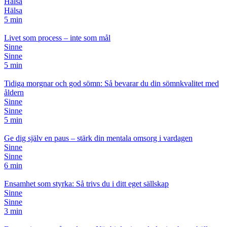
Hälsa
Hälsa
5 min
Livet som process – inte som mål
Sinne
Sinne
5 min
Tidiga morgnar och god sömn: Så bevarar du din sömnkvalitet med
åldern
Sinne
Sinne
5 min
Ge dig själv en paus – stärk din mentala omsorg i vardagen
Sinne
Sinne
6 min
Ensamhet som styrka: Så trivs du i ditt eget sällskap
Sinne
Sinne
3 min