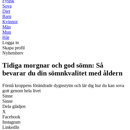
Fysisk
Sova
Diet
Barn
Kvinnor
Män
Mun
Hår
Logga in
Skapa profil
Nyhetsbrev
Tidiga morgnar och god sömn: Så
bevarar du din sömnkvalitet med åldern
Förstå kroppens förändrade dygnsrytm och lär dig hur du kan sova
gott genom hela livet
Sinne
Sinne
Dela glädjen
X
Facebook
Instagram
LinkedIn