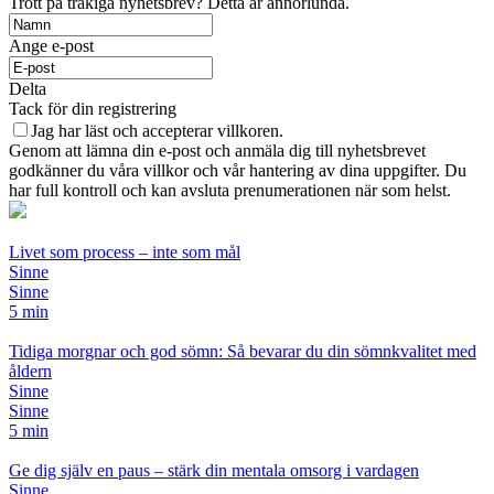
Trött på tråkiga nyhetsbrev? Detta är annorlunda.
Ange e-post
Delta
Tack för din registrering
Jag har läst och accepterar villkoren.
Genom att lämna din e-post och anmäla dig till nyhetsbrevet
godkänner du våra villkor och vår hantering av dina uppgifter. Du
har full kontroll och kan avsluta prenumerationen när som helst.
Livet som process – inte som mål
Sinne
Sinne
5 min
Tidiga morgnar och god sömn: Så bevarar du din sömnkvalitet med
åldern
Sinne
Sinne
5 min
Ge dig själv en paus – stärk din mentala omsorg i vardagen
Sinne