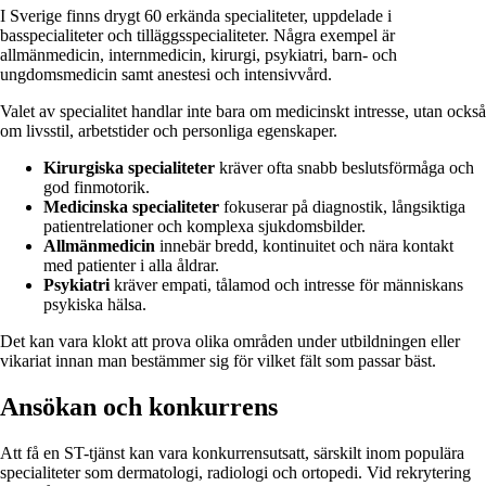
I Sverige finns drygt 60 erkända specialiteter, uppdelade i
basspecialiteter och tilläggsspecialiteter. Några exempel är
allmänmedicin, internmedicin, kirurgi, psykiatri, barn- och
ungdomsmedicin samt anestesi och intensivvård.
Valet av specialitet handlar inte bara om medicinskt intresse, utan också
om livsstil, arbetstider och personliga egenskaper.
Kirurgiska specialiteter
kräver ofta snabb beslutsförmåga och
god finmotorik.
Medicinska specialiteter
fokuserar på diagnostik, långsiktiga
patientrelationer och komplexa sjukdomsbilder.
Allmänmedicin
innebär bredd, kontinuitet och nära kontakt
med patienter i alla åldrar.
Psykiatri
kräver empati, tålamod och intresse för människans
psykiska hälsa.
Det kan vara klokt att prova olika områden under utbildningen eller
vikariat innan man bestämmer sig för vilket fält som passar bäst.
Ansökan och konkurrens
Att få en ST-tjänst kan vara konkurrensutsatt, särskilt inom populära
specialiteter som dermatologi, radiologi och ortopedi. Vid rekrytering