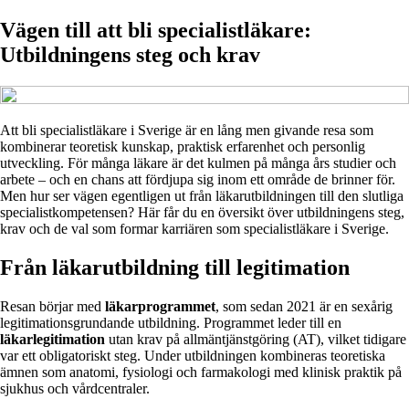
Vägen till att bli specialistläkare:
Utbildningens steg och krav
Att bli specialistläkare i Sverige är en lång men givande resa som
kombinerar teoretisk kunskap, praktisk erfarenhet och personlig
utveckling. För många läkare är det kulmen på många års studier och
arbete – och en chans att fördjupa sig inom ett område de brinner för.
Men hur ser vägen egentligen ut från läkarutbildningen till den slutliga
specialistkompetensen? Här får du en översikt över utbildningens steg,
krav och de val som formar karriären som specialistläkare i Sverige.
Från läkarutbildning till legitimation
Resan börjar med
läkarprogrammet
, som sedan 2021 är en sexårig
legitimationsgrundande utbildning. Programmet leder till en
läkarlegitimation
utan krav på allmäntjänstgöring (AT), vilket tidigare
var ett obligatoriskt steg. Under utbildningen kombineras teoretiska
ämnen som anatomi, fysiologi och farmakologi med klinisk praktik på
sjukhus och vårdcentraler.