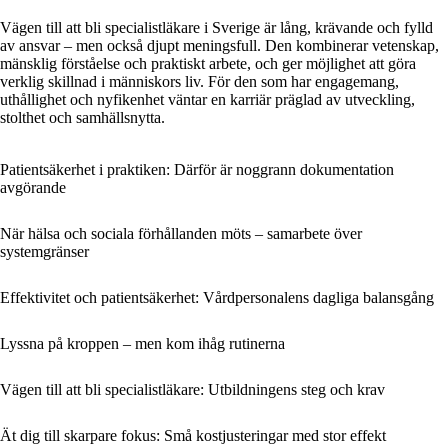
Vägen till att bli specialistläkare i Sverige är lång, krävande och fylld
av ansvar – men också djupt meningsfull. Den kombinerar vetenskap,
mänsklig förståelse och praktiskt arbete, och ger möjlighet att göra
verklig skillnad i människors liv. För den som har engagemang,
uthållighet och nyfikenhet väntar en karriär präglad av utveckling,
stolthet och samhällsnytta.
Patientsäkerhet i praktiken: Därför är noggrann dokumentation
avgörande
När hälsa och sociala förhållanden möts – samarbete över
systemgränser
Effektivitet och patientsäkerhet: Vårdpersonalens dagliga balansgång
Lyssna på kroppen – men kom ihåg rutinerna
Vägen till att bli specialistläkare: Utbildningens steg och krav
Ät dig till skarpare fokus: Små kostjusteringar med stor effekt