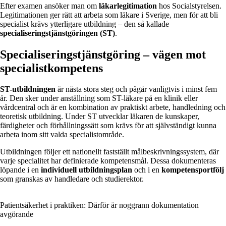
Efter examen ansöker man om
läkarlegitimation
hos Socialstyrelsen.
Legitimationen ger rätt att arbeta som läkare i Sverige, men för att bli
specialist krävs ytterligare utbildning – den så kallade
specialiseringstjänstgöringen (ST)
.
Specialiseringstjänstgöring – vägen mot
specialistkompetens
ST-utbildningen
är nästa stora steg och pågår vanligtvis i minst fem
år. Den sker under anställning som ST-läkare på en klinik eller
vårdcentral och är en kombination av praktiskt arbete, handledning och
teoretisk utbildning. Under ST utvecklar läkaren de kunskaper,
färdigheter och förhållningssätt som krävs för att självständigt kunna
arbeta inom sitt valda specialistområde.
Utbildningen följer ett nationellt fastställt målbeskrivningssystem, där
varje specialitet har definierade kompetensmål. Dessa dokumenteras
löpande i en
individuell utbildningsplan
och i en
kompetensportfölj
som granskas av handledare och studierektor.
Patientsäkerhet i praktiken: Därför är noggrann dokumentation
avgörande