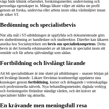
vägs både klinisk erfarenhet, forskningsmeriter, undervisning och
personliga egenskaper in. Många läkare väljer att stärka sin profil
genom att forska, undervisa eller arbeta inom olika vårdmiljöer innan
de söker ST.
Bedömning och specialistbevis
När alla mål i ST-utbildningen är uppfyllda och dokumenterade görs
en slutbedömning av handledare och studierektor. Därefter kan läkaren
ansöka hos Socialstyrelsen om
bevis om specialistkompetens
. Detta
bevis är det formella erkännandet av att läkaren är specialist inom sitt
område och får arbeta självständigt som sådan.
Fortbildning och livslångt lärande
Att bli specialistläkare är inte slutet på utbildningen – snarare början på
ett livslångt lärande. Läkare förväntas kontinuerligt uppdatera sina
kunskaper genom
fortbildning
, kurser och deltagande i vetenskapliga
och professionella nätverk. Nya behandlingsmetoder, digitala verktyg
och forskningsrön förändrar ständigt vården, och det kräver att
specialister håller sig aktuella.
En krävande men meningsfull resa