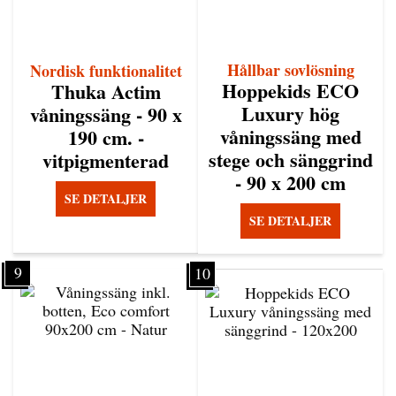
Hållbar sovlösning
Nordisk funktionalitet
Hoppekids ECO
Thuka Actim
Luxury hög
våningssäng - 90 x
våningssäng med
190 cm. -
stege och sänggrind
vitpigmenterad
- 90 x 200 cm
SE DETALJER
SE DETALJER
9
10