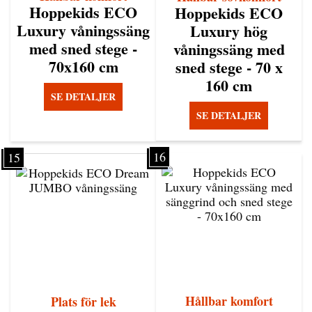
Hoppekids ECO
Hoppekids ECO
Luxury våningssäng
Luxury hög
med sned stege -
våningssäng med
70x160 cm
sned stege - 70 x
160 cm
SE DETALJER
SE DETALJER
16
15
Hållbar komfort
Plats för lek