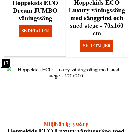
Hoppekids ECO
Hoppekids ECO
Luxury våningssäng
Dream JUMBO
med sänggrind och
våningssäng
sned stege - 70x160
SE DETALJER
cm
SE DETALJER
17
Miljövänlig lyxsäng
Hoppekids ECO Luxury våningssäng med