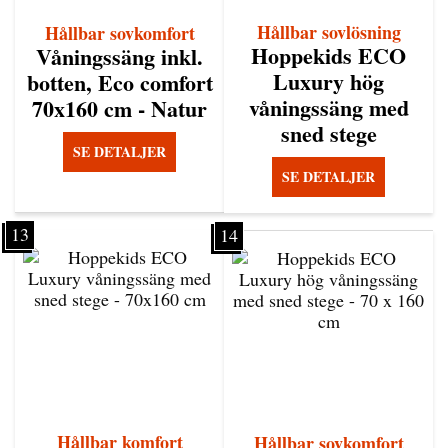
Hållbar sovlösning
Hållbar sovkomfort
Hoppekids ECO
Våningssäng inkl.
Luxury hög
botten, Eco comfort
våningssäng med
70x160 cm - Natur
sned stege
SE DETALJER
SE DETALJER
13
14
Hållbar komfort
Hållbar sovkomfort