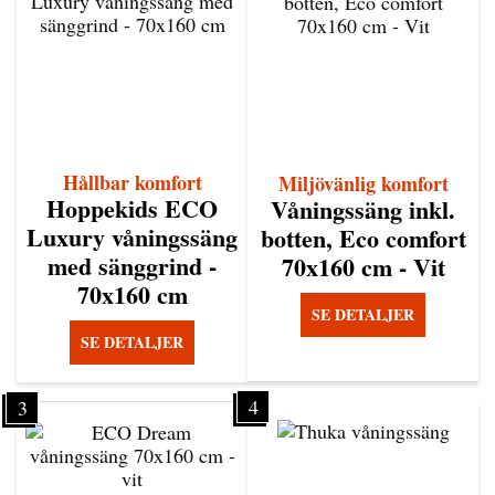
Hållbar komfort
Miljövänlig komfort
Hoppekids ECO
Våningssäng inkl.
Luxury våningssäng
botten, Eco comfort
med sänggrind -
70x160 cm - Vit
70x160 cm
SE DETALJER
SE DETALJER
4
3